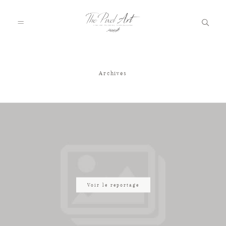
Archives
A PROPOS
PORTFOLIO
TARIFS
JOURNAL
Voir le reportage
VOTRE REPORTAGE