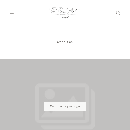
Archives
A PROPOS
PORTFOLIO
TARIFS
JOURNAL
Voir le reportage
VOTRE REPORTAGE