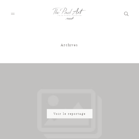
Archives
A PROPOS
PORTFOLIO
TARIFS
JOURNAL
Voir le reportage
VOTRE REPORTAGE