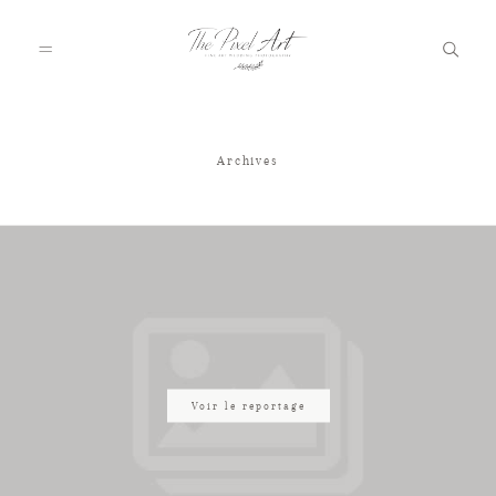
Archives
A PROPOS
PORTFOLIO
TARIFS
JOURNAL
Voir le reportage
VOTRE REPORTAGE