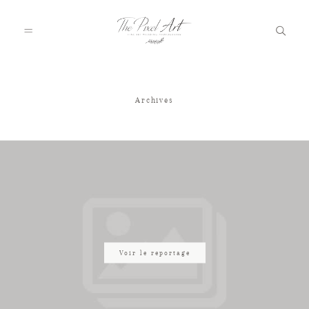
Archives
A PROPOS
PORTFOLIO
TARIFS
JOURNAL
Voir le reportage
VOTRE REPORTAGE