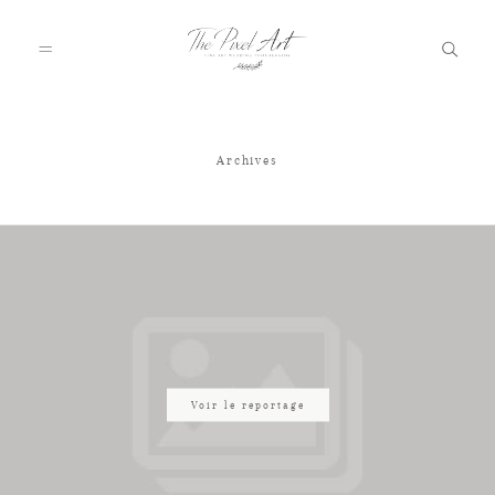
Archives
A PROPOS
PORTFOLIO
TARIFS
JOURNAL
Voir le reportage
VOTRE REPORTAGE