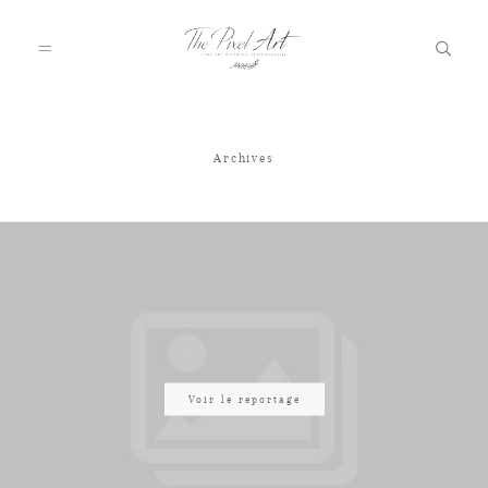
Archives
A PROPOS
PORTFOLIO
TARIFS
JOURNAL
Voir le reportage
VOTRE REPORTAGE