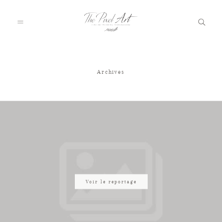
Archives
A PROPOS
PORTFOLIO
TARIFS
JOURNAL
Voir le reportage
VOTRE REPORTAGE