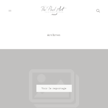
Archives
A PROPOS
PORTFOLIO
TARIFS
JOURNAL
Voir le reportage
VOTRE REPORTAGE