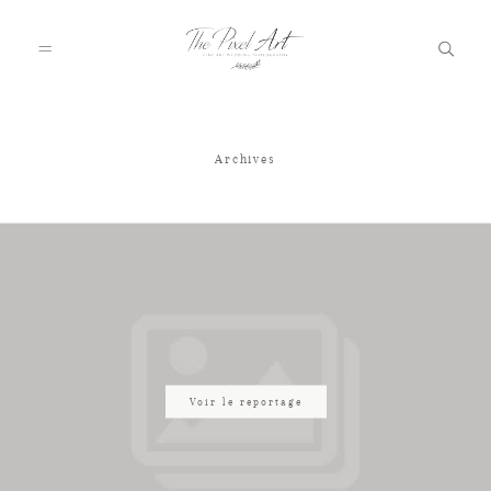
Archives
A PROPOS
PORTFOLIO
TARIFS
JOURNAL
Voir le reportage
VOTRE REPORTAGE