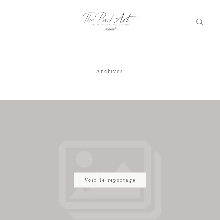
Archives
A PROPOS
PORTFOLIO
TARIFS
JOURNAL
Voir le reportage
VOTRE REPORTAGE