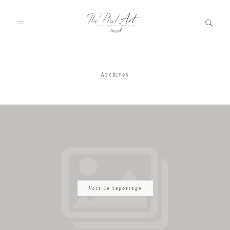
Archives
A PROPOS
PORTFOLIO
TARIFS
JOURNAL
Voir le reportage
VOTRE REPORTAGE