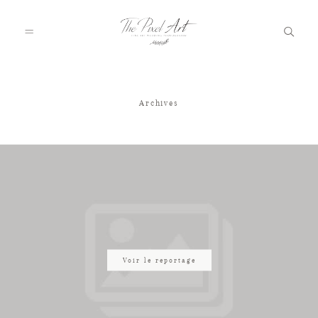
Archives
A PROPOS
PORTFOLIO
TARIFS
JOURNAL
Voir le reportage
VOTRE REPORTAGE