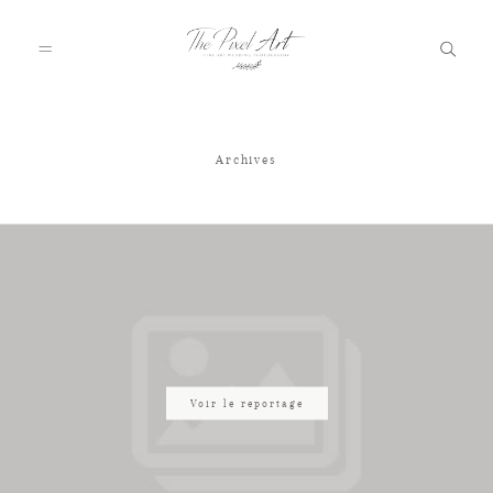
Archives
A PROPOS
PORTFOLIO
TARIFS
JOURNAL
Voir le reportage
VOTRE REPORTAGE