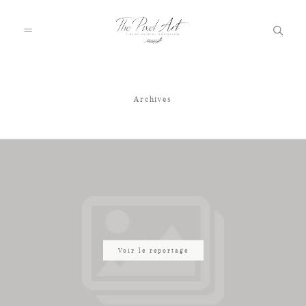
Archives
A PROPOS
PORTFOLIO
TARIFS
JOURNAL
Voir le reportage
VOTRE REPORTAGE