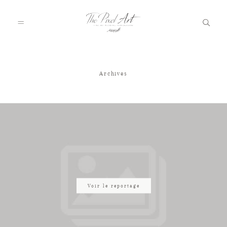
Archives
A PROPOS
PORTFOLIO
TARIFS
JOURNAL
Voir le reportage
VOTRE REPORTAGE