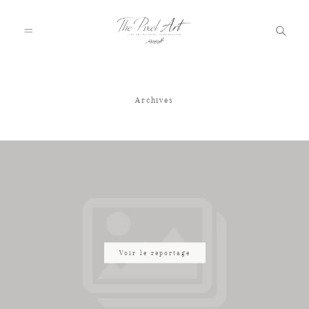
Archives
A PROPOS
PORTFOLIO
TARIFS
JOURNAL
Voir le reportage
VOTRE REPORTAGE