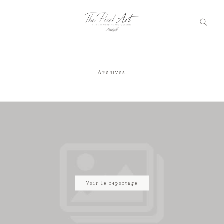
Archives
A PROPOS
PORTFOLIO
TARIFS
JOURNAL
Voir le reportage
VOTRE REPORTAGE