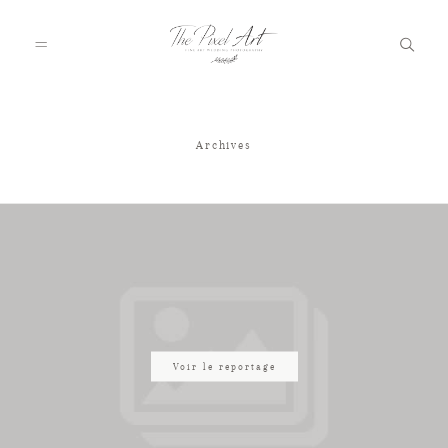
Archives
A PROPOS
PORTFOLIO
TARIFS
JOURNAL
Voir le reportage
VOTRE REPORTAGE