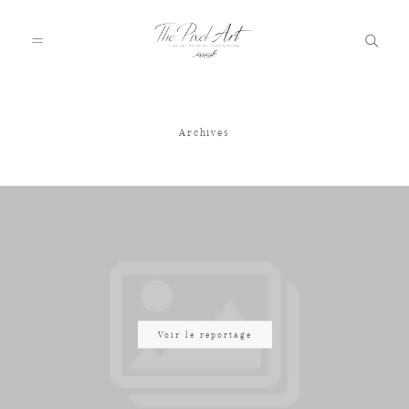
Archives
A PROPOS
PORTFOLIO
TARIFS
JOURNAL
Voir le reportage
VOTRE REPORTAGE