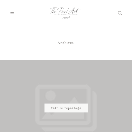
Archives
A PROPOS
PORTFOLIO
TARIFS
JOURNAL
Voir le reportage
VOTRE REPORTAGE