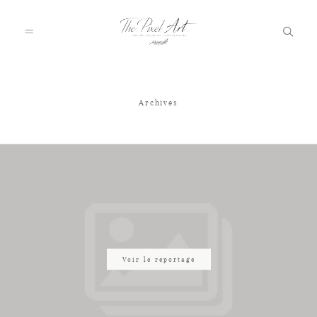
Archives
A PROPOS
PORTFOLIO
TARIFS
JOURNAL
Voir le reportage
VOTRE REPORTAGE