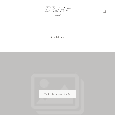
Archives
A PROPOS
PORTFOLIO
TARIFS
JOURNAL
Voir le reportage
VOTRE REPORTAGE