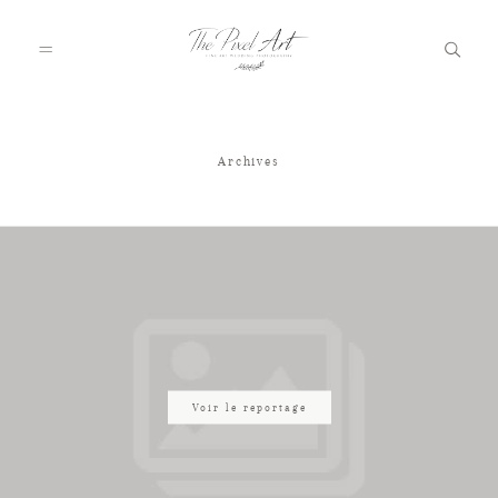
Archives
A PROPOS
PORTFOLIO
TARIFS
JOURNAL
Voir le reportage
VOTRE REPORTAGE