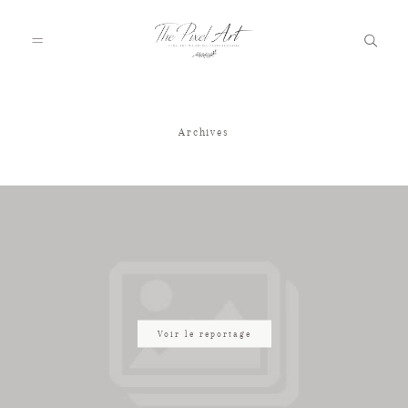
Archives
A PROPOS
PORTFOLIO
TARIFS
JOURNAL
Voir le reportage
VOTRE REPORTAGE