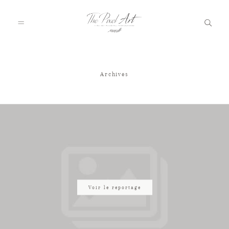
Archives
A PROPOS
PORTFOLIO
TARIFS
JOURNAL
Voir le reportage
VOTRE REPORTAGE