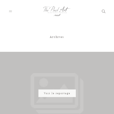
Archives
A PROPOS
PORTFOLIO
TARIFS
JOURNAL
Voir le reportage
VOTRE REPORTAGE