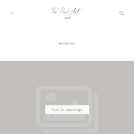
Archives
A PROPOS
PORTFOLIO
TARIFS
JOURNAL
Voir le reportage
VOTRE REPORTAGE