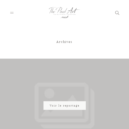
Archives
A PROPOS
PORTFOLIO
TARIFS
JOURNAL
Voir le reportage
VOTRE REPORTAGE