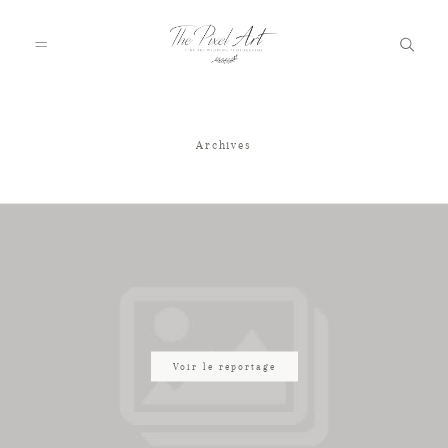
Archives
A PROPOS
PORTFOLIO
TARIFS
JOURNAL
Voir le reportage
VOTRE REPORTAGE