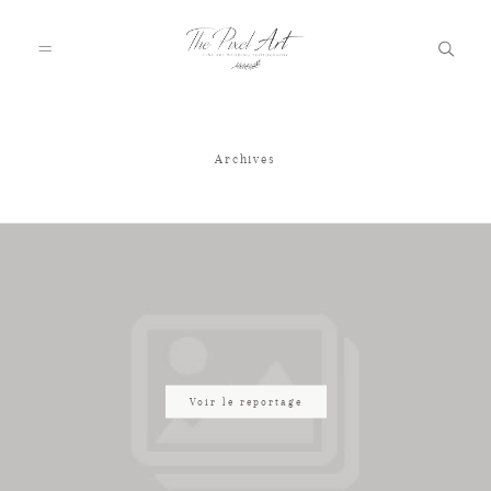
Archives
A PROPOS
PORTFOLIO
TARIFS
JOURNAL
Voir le reportage
VOTRE REPORTAGE