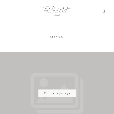
Archives
A PROPOS
PORTFOLIO
TARIFS
JOURNAL
Voir le reportage
VOTRE REPORTAGE