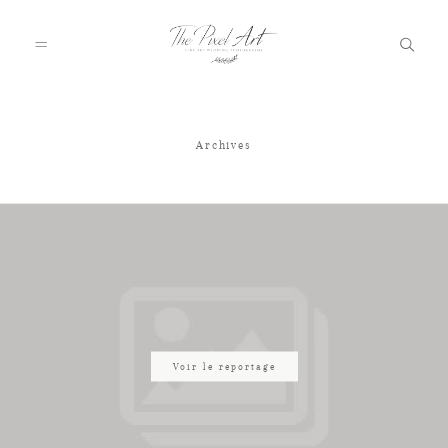
Archives
A PROPOS
PORTFOLIO
TARIFS
JOURNAL
Voir le reportage
VOTRE REPORTAGE