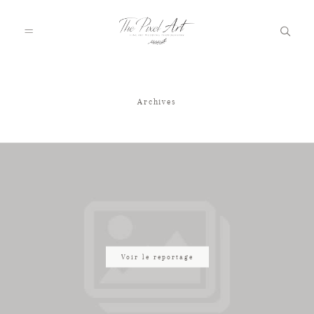
Archives
A PROPOS
PORTFOLIO
TARIFS
JOURNAL
Voir le reportage
VOTRE REPORTAGE