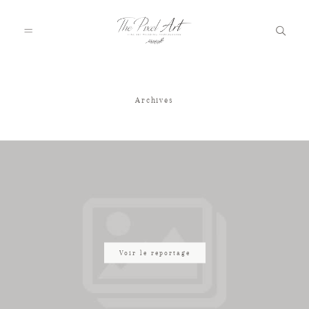
Archives
A PROPOS
PORTFOLIO
TARIFS
JOURNAL
Voir le reportage
VOTRE REPORTAGE