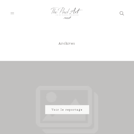
Archives
A PROPOS
PORTFOLIO
TARIFS
JOURNAL
Voir le reportage
VOTRE REPORTAGE