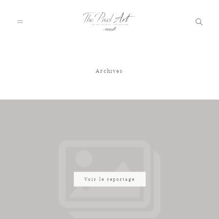
Archives
A PROPOS
PORTFOLIO
TARIFS
JOURNAL
Voir le reportage
VOTRE REPORTAGE