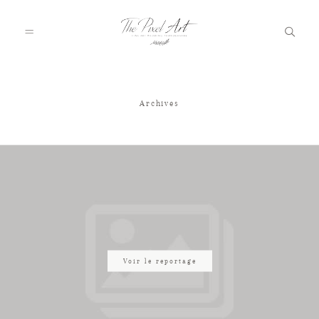
Archives
A PROPOS
PORTFOLIO
TARIFS
JOURNAL
Voir le reportage
VOTRE REPORTAGE