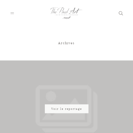
Archives
A PROPOS
PORTFOLIO
TARIFS
JOURNAL
Voir le reportage
VOTRE REPORTAGE