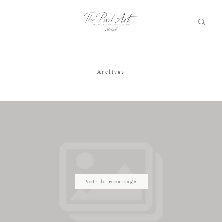
Archives
A PROPOS
PORTFOLIO
TARIFS
JOURNAL
Voir le reportage
VOTRE REPORTAGE