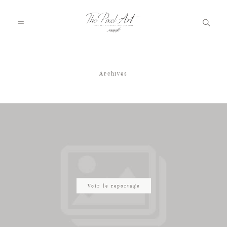
Archives
A PROPOS
PORTFOLIO
TARIFS
JOURNAL
Voir le reportage
VOTRE REPORTAGE