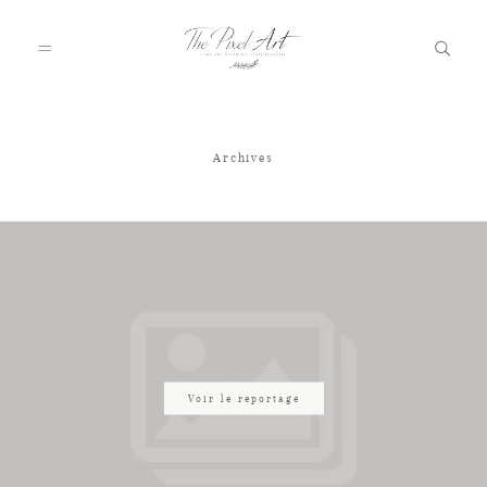
Archives
A PROPOS
PORTFOLIO
TARIFS
JOURNAL
Voir le reportage
VOTRE REPORTAGE