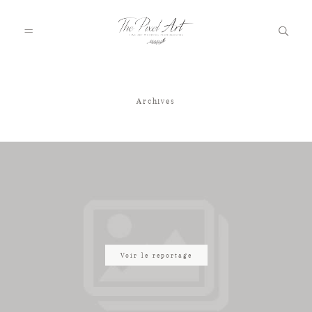
Archives
A PROPOS
PORTFOLIO
TARIFS
JOURNAL
Voir le reportage
VOTRE REPORTAGE