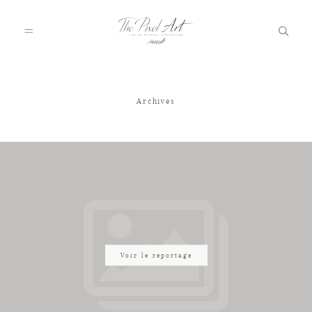
Archives
A PROPOS
PORTFOLIO
TARIFS
JOURNAL
Voir le reportage
VOTRE REPORTAGE