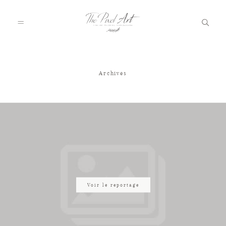
Archives
A PROPOS
PORTFOLIO
TARIFS
JOURNAL
Voir le reportage
VOTRE REPORTAGE