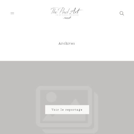
Archives
A PROPOS
PORTFOLIO
TARIFS
JOURNAL
Voir le reportage
VOTRE REPORTAGE