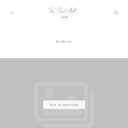
Archives
A PROPOS
PORTFOLIO
TARIFS
JOURNAL
Voir le reportage
VOTRE REPORTAGE