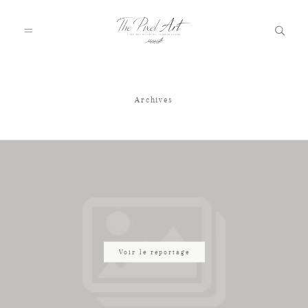
Archives
A PROPOS
PORTFOLIO
TARIFS
JOURNAL
Voir le reportage
VOTRE REPORTAGE