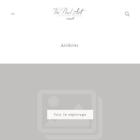
Archives
A PROPOS
PORTFOLIO
TARIFS
JOURNAL
Voir le reportage
VOTRE REPORTAGE