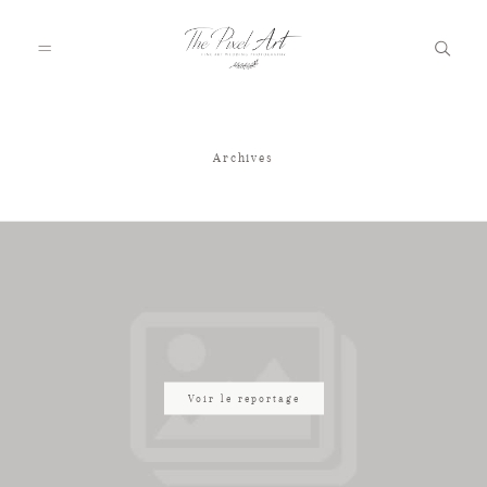
Archives
A PROPOS
PORTFOLIO
TARIFS
JOURNAL
Voir le reportage
VOTRE REPORTAGE